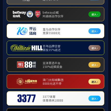
招标信息
招标公
中标公
拟单一来源采购项目公
Introduce
告
示
示
首页
>
招标信息
>
招标公告
企业级API网关项目2025年度简易采购谈判邀
请函
来源：2138cn太阳集团城
作者：于艇
2025-10-20 00:46