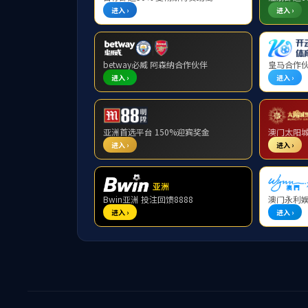
招标信息
招标
Introduce
2138cn太阳集团城股份有限公司