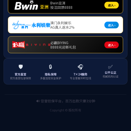
附件
2138cn太阳集团城股份有限公司2025年-2027年线上会议服务供应商入
围采购项目更正公告.pdf
浏览数：352
友情链接
服务中心
人员公示指南
服务热线
(95336)