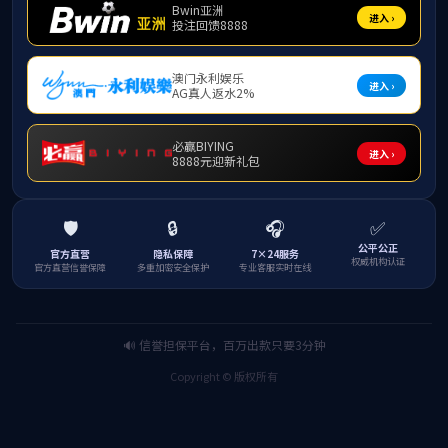
附件
20251106014119442_上海富汇大厦食堂餐饮服务项目的招标公告.pdf
浏览数：107
友情链接
服务中心
人员公示指南
服务热线
(95336)
关注我们