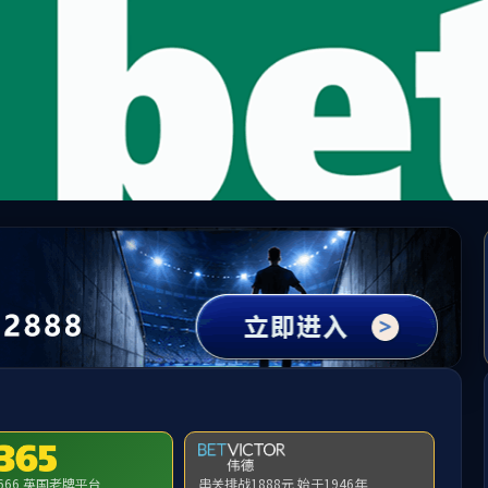
38cn太阳(SunCity·VIP认证集团)官方网站-Official W
138cn太阳集团城
我们的服务
投资者关系
党群