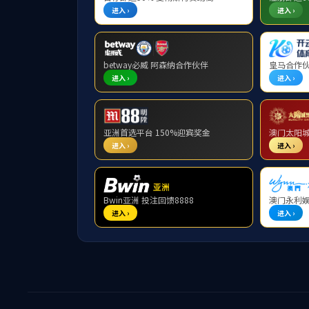
聚焦2138cn太阳集团城
公司
NEWS
关于“天普股份”（605255）的风
尊敬的
投资
者：
      “天普股份”（605255）
股价
累计涨幅