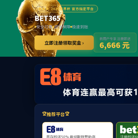
中国·21
首页
走进2
资讯中心