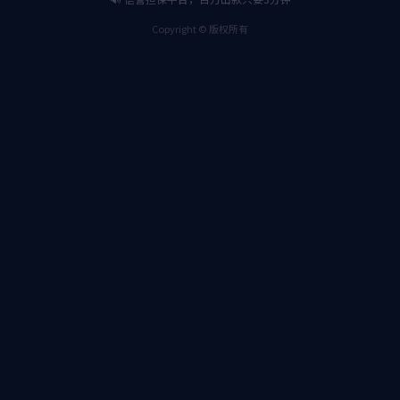
O）相关工作，现已进入股份制改制（股改）过程阶段;未来 
来 12 个月内改变上市公司主营业务或者对上市公司主营
变更事项存在不确定性；公司可能触及股权分布不具备上
易行为，您的账户可能会被从重采取列为重点监控账户、
险。