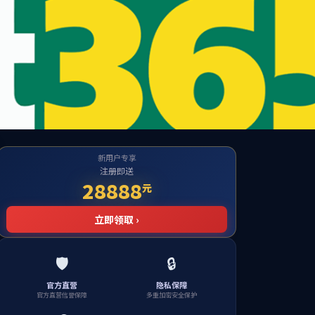
ebsite
之窗
招标公告
在线服务
老年版