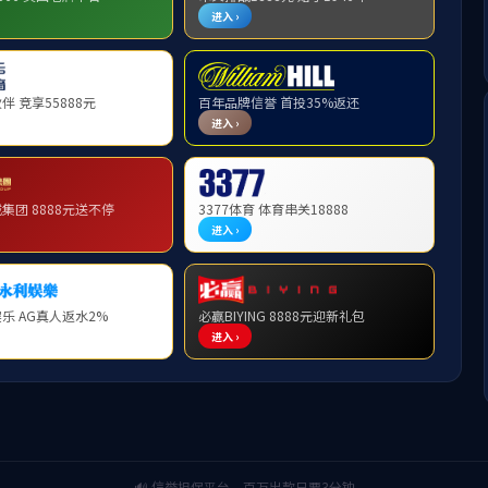
动态
业务通告
险提示
来源：
2138cn太阳集团城
2025-11-06 00:26
较大。公司发布公告称，收购方中昊芯英自身现有
资本