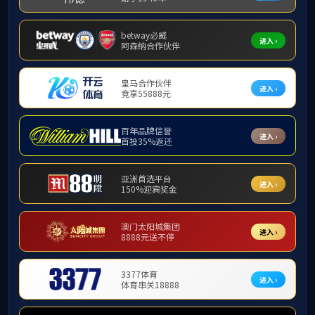
聚焦2138cn太
公司动态
业务通告
NEWS
首页
>
资讯中心
>
聚焦2138cn太阳集团城
阳集团城
业务通告
关于“*ST苏吴”（600200）的风险提示
关于“*ST苏吴”（600200）的风险提示
2025-11-07
点击量：993