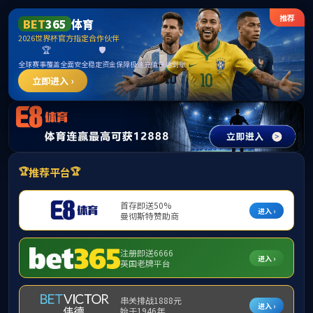
中国·2138cn太阳(SunCity·VIP认证集团)官方网
站-Official Website
老年版
资讯中心