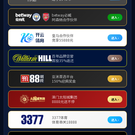
首页
>
资讯中心
>
期货
期货
10242138cn太阳集团城日｜践行“五个集团化” 厚植“家文化”：永安期货举办首届“永安日”
10242138cn太阳集团城日｜践行“五个集团化” 厚植“家文化”：永安
期货举办首届“永安日”
2025-10-15
点击量：8467