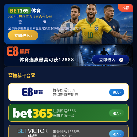
中国·2138cn太阳(SunCity·VIP认证集团)官方网
站-Official Website
老年版
资讯中心