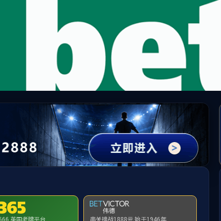
38cn太阳(SunCity·VIP认证集团)官方网站-Official W
138cn太阳集团城
我们的服务
投资者关系
党群