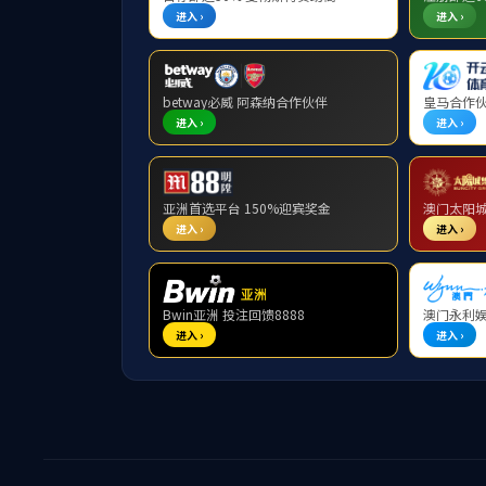
聚焦2138cn太阳集团城
公司
NEWS
永安期货今日登陆A股，大股东21
 12月23日，永安
期货
股份有限公司
上市公司，浙江第605家上市公司，标
        永安期货本次
发行新股
145,555